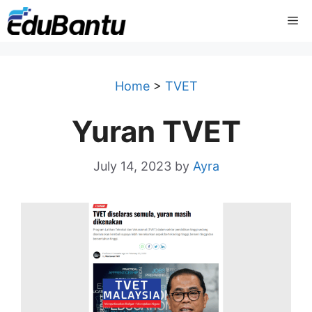
Skip
Me
to
content
Home
>
TVET
Yuran TVET
July 14, 2023
by
Ayra