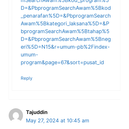
mSearchAwam%5Bkod_program%5
D=&PbprogramSearchAwam%5Bkod
_penarafan%5D=&PbprogramSearch
Awam%5Bkategori_laksana%5D=&P
bprogramSearchAwam%5Btahap%5
D=&PbprogramSearchAwam%5Bneg
eri%5D=N15&r=umum-pb%2Findex-
umum-
program&page=67&sort=pusat_id
Reply
Tajuddin
May 27, 2024 at 10:45 am