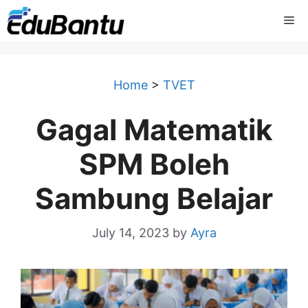
Skip
Me
to
content
Home
>
TVET
Gagal Matematik
SPM Boleh
Sambung Belajar
July 14, 2023
by
Ayra