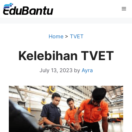
Skip
Me
to
content
Home
>
TVET
Kelebihan TVET
July 13, 2023
by
Ayra