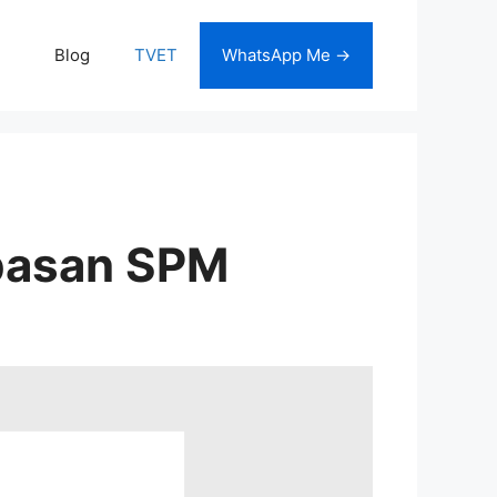
Blog
TVET
WhatsApp Me →
pasan SPM