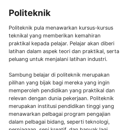
Politeknik
Politeknik pula menawarkan kursus-kursus
teknikal yang memberikan kemahiran
praktikal kepada pelajar. Pelajar akan diberi
latihan dalam aspek teori dan praktikal, serta
peluang untuk menjalani latihan industri.
Sambung belajar di politeknik merupakan
pilihan yang bijak bagi mereka yang ingin
memperoleh pendidikan yang praktikal dan
relevan dengan dunia pekerjaan. Politeknik
merupakan institusi pendidikan tinggi yang
menawarkan pelbagai program pengajian
dalam pelbagai bidang, seperti teknologi,
perniagaan, seni kreatif, dan banyak lagi.