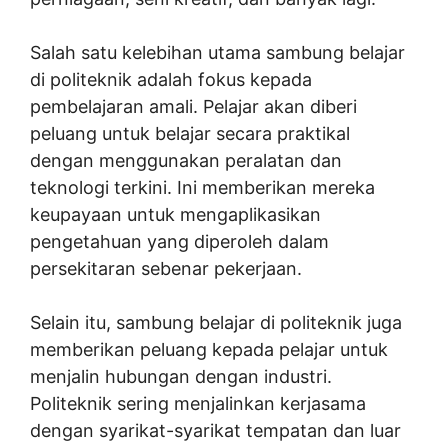
Salah satu kelebihan utama sambung belajar
di politeknik adalah fokus kepada
pembelajaran amali. Pelajar akan diberi
peluang untuk belajar secara praktikal
dengan menggunakan peralatan dan
teknologi terkini. Ini memberikan mereka
keupayaan untuk mengaplikasikan
pengetahuan yang diperoleh dalam
persekitaran sebenar pekerjaan.
Selain itu, sambung belajar di politeknik juga
memberikan peluang kepada pelajar untuk
menjalin hubungan dengan industri.
Politeknik sering menjalinkan kerjasama
dengan syarikat-syarikat tempatan dan luar