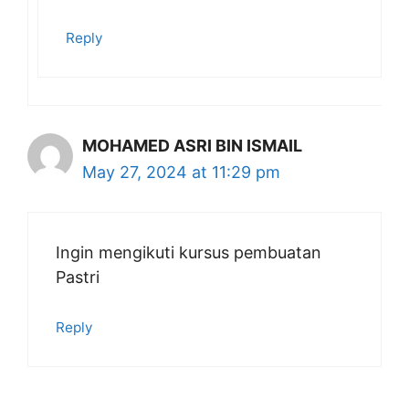
Reply
MOHAMED ASRI BIN ISMAIL
May 27, 2024 at 11:29 pm
Ingin mengikuti kursus pembuatan
Pastri
Reply