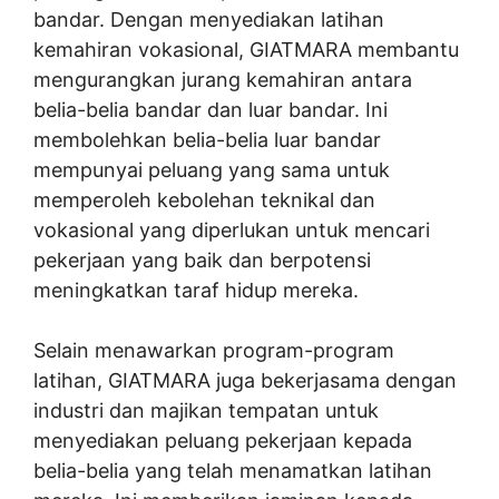
bandar. Dengan menyediakan latihan
kemahiran vokasional, GIATMARA membantu
mengurangkan jurang kemahiran antara
belia-belia bandar dan luar bandar. Ini
membolehkan belia-belia luar bandar
mempunyai peluang yang sama untuk
memperoleh kebolehan teknikal dan
vokasional yang diperlukan untuk mencari
pekerjaan yang baik dan berpotensi
meningkatkan taraf hidup mereka.
Selain menawarkan program-program
latihan, GIATMARA juga bekerjasama dengan
industri dan majikan tempatan untuk
menyediakan peluang pekerjaan kepada
belia-belia yang telah menamatkan latihan