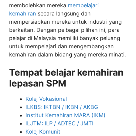
membolehkan mereka
mempelajari
kemahiran
secara langsung dan
mempersiapkan mereka untuk industri yang
berkaitan. Dengan pelbagai pilihan ini, para
pelajar di Malaysia memiliki banyak peluang
untuk mempelajari dan mengembangkan
kemahiran dalam bidang yang mereka minati.
Tempat belajar kemahiran
lepasan SPM
Kolej Vokasional
ILKBS: IKTBN / IKBN / AKBG
Institut Kemahiran MARA (IKM)
ILJTM: ILP / ADTEC / JMTI
Kolej Komuniti