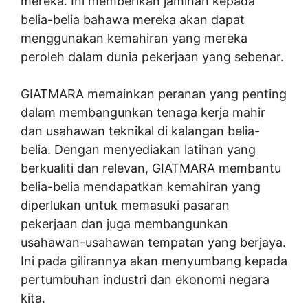
mereka. Ini memberikan jaminan kepada
belia-belia bahawa mereka akan dapat
menggunakan kemahiran yang mereka
peroleh dalam dunia pekerjaan yang sebenar.
GIATMARA memainkan peranan yang penting
dalam membangunkan tenaga kerja mahir
dan usahawan teknikal di kalangan belia-
belia. Dengan menyediakan latihan yang
berkualiti dan relevan, GIATMARA membantu
belia-belia mendapatkan kemahiran yang
diperlukan untuk memasuki pasaran
pekerjaan dan juga membangunkan
usahawan-usahawan tempatan yang berjaya.
Ini pada gilirannya akan menyumbang kepada
pertumbuhan industri dan ekonomi negara
kita.