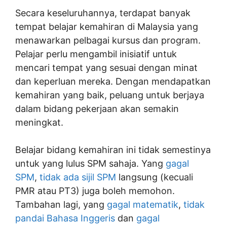
Secara keseluruhannya, terdapat banyak
tempat belajar kemahiran di Malaysia yang
menawarkan pelbagai kursus dan program.
Pelajar perlu mengambil inisiatif untuk
mencari tempat yang sesuai dengan minat
dan keperluan mereka. Dengan mendapatkan
kemahiran yang baik, peluang untuk berjaya
dalam bidang pekerjaan akan semakin
meningkat.
Belajar bidang kemahiran ini tidak semestinya
untuk yang lulus SPM sahaja. Yang
gagal
SPM
,
tidak ada sijil SPM
langsung (kecuali
PMR atau PT3) juga boleh memohon.
Tambahan lagi, yang
gagal matematik
,
tidak
pandai Bahasa Inggeris
dan
gagal