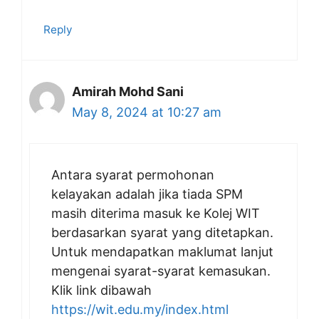
Reply
Amirah Mohd Sani
May 8, 2024 at 10:27 am
Antara syarat permohonan
kelayakan adalah jika tiada SPM
masih diterima masuk ke Kolej WIT
berdasarkan syarat yang ditetapkan.
Untuk mendapatkan maklumat lanjut
mengenai syarat-syarat kemasukan.
Klik link dibawah
https://wit.edu.my/index.html