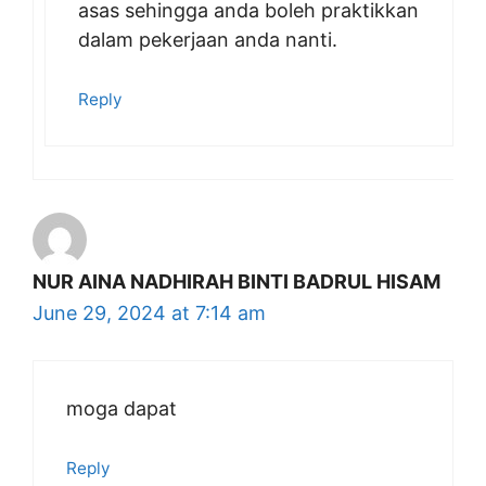
asas sehingga anda boleh praktikkan
dalam pekerjaan anda nanti.
Reply
NUR AINA NADHIRAH BINTI BADRUL HISAM
June 29, 2024 at 7:14 am
moga dapat
Reply