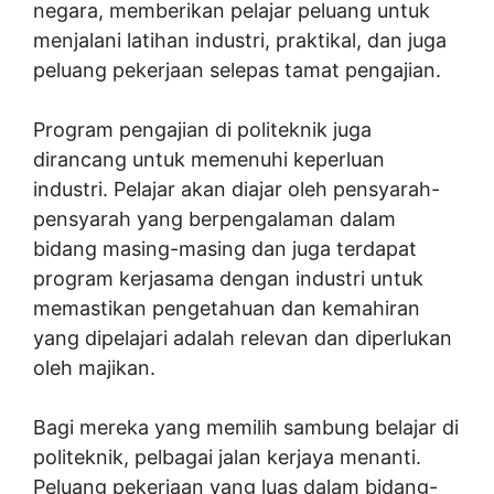
negara, memberikan pelajar peluang untuk
menjalani latihan industri, praktikal, dan juga
peluang pekerjaan selepas tamat pengajian.
Program pengajian di politeknik juga
dirancang untuk memenuhi keperluan
industri. Pelajar akan diajar oleh pensyarah-
pensyarah yang berpengalaman dalam
bidang masing-masing dan juga terdapat
program kerjasama dengan industri untuk
memastikan pengetahuan dan kemahiran
yang dipelajari adalah relevan dan diperlukan
oleh majikan.
Bagi mereka yang memilih sambung belajar di
politeknik, pelbagai jalan kerjaya menanti.
Peluang pekerjaan yang luas dalam bidang-