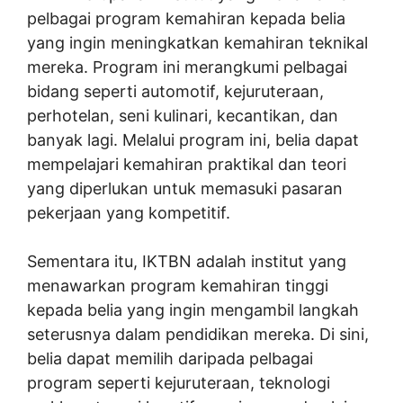
pelbagai program kemahiran kepada belia
yang ingin meningkatkan kemahiran teknikal
mereka. Program ini merangkumi pelbagai
bidang seperti automotif, kejuruteraan,
perhotelan, seni kulinari, kecantikan, dan
banyak lagi. Melalui program ini, belia dapat
mempelajari kemahiran praktikal dan teori
yang diperlukan untuk memasuki pasaran
pekerjaan yang kompetitif.
Sementara itu, IKTBN adalah institut yang
menawarkan program kemahiran tinggi
kepada belia yang ingin mengambil langkah
seterusnya dalam pendidikan mereka. Di sini,
belia dapat memilih daripada pelbagai
program seperti kejuruteraan, teknologi