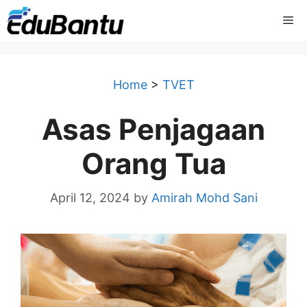
Skip
Me
to
content
Home
>
TVET
Asas Penjagaan
Orang Tua
April 12, 2024
by
Amirah Mohd Sani